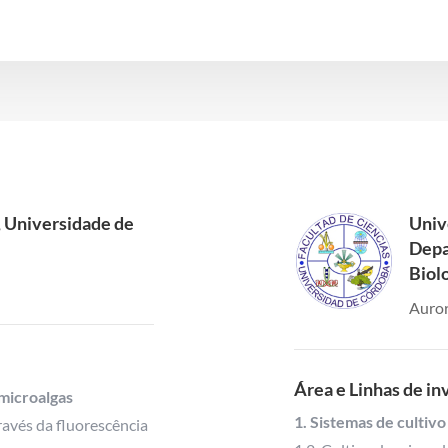
niversidade de
Univ
Depa
Biol
Auror
Área e Linhas de in
 microalgas
1. Sistemas de cultivo
través da fluorescência