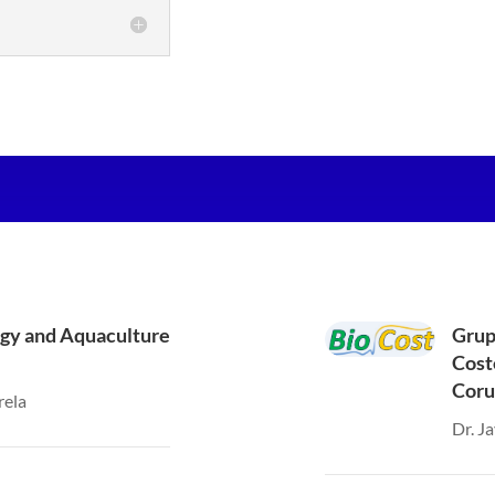
gy and Aquaculture
Grup
Cost
Coru
rela
Dr. J