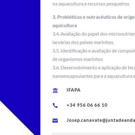
na aquacultura e recursos pesqueiros
3. Probióticos e nutracéuticos de orig
aquicultura
3.4. Avaliação do papel dos micronutrie
larvárias dos peixes marinhos.
3.5. Identificação e avaliação de compos
de organismos marinhos
3.6. Desenvolvimento e aplicação de tec
nanoencapsulantes para a aquacultura e
IFAPA

+34 956 06 66 10

Josep.canavate@juntadeanda
