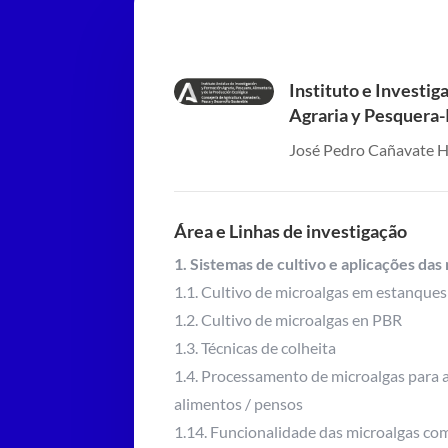
Instituto e Investi
Agraria y Pesquera
José Pedro Cañavate 
Área e Linhas de investigação
1. Sistemas de cultivo e aplicações das
1.1. Cultivo de microalgas em estanques
1.2. Cultivo de microalgas en PBR
1.3. Técnicas de colheita
1.4. Processamento de microalgas para 
alimentos / pensos
1.14. Funcionalidade das microalgas co