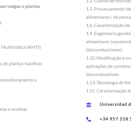
1.2. Cultivo de microa
macroalgas e plantas
1.5. Processamento de
alimentares / de pens
s
1.6. Caracterização de
1.9. Engenharia genéti
alimentares (caroteno
a Multitrófica (AMTI)
(biocombustíveis)
1.10. Modificação e m
s de plantas halófitas
aplicações de caroten
biocombustíveis
biomonitoramento e
1.13. Tecnologia de fo
1.15. Caracterização da
Universidad 

tas e ascídias
+34 957 218 
