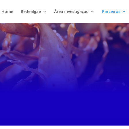
Home
Redealgae
Área investigação
Parceiros