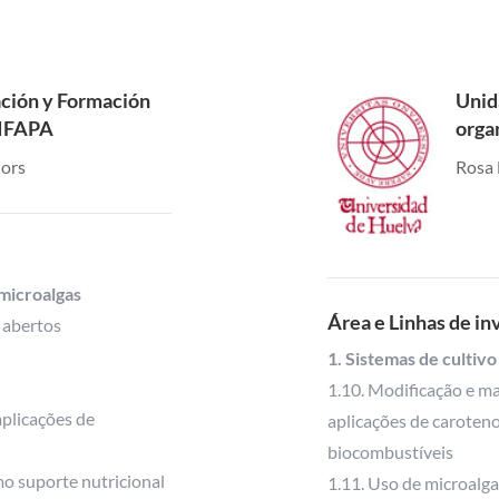
gación y Formación
Unid
-IFAPA
orga
Hors
Rosa 
 microalgas
Área e Linhas de in
 abertos
1. Sistemas de cultivo
1.10. Modificação e m
aplicações de
aplicações de caroten
biocombustíveis
mo suporte nutricional
1.11. Uso de microalga