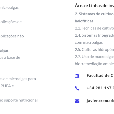
Área e Linhas de in
 microalgas
2. Sistemas de cultivo
halofíticas
aplicações de
2.2. Técnicas de cultiv
2.4. Sistemas Integrad
aplicações não
com macroalgas
2.5. Culturas hidropôn
oalgas
2.7. Uso de macroalga
os à base de
biorremediação ambie
Facultad de C

ca de microalgas para
, PUFA e
+34 981 167 

mo suporte nutricional
javier.crema
