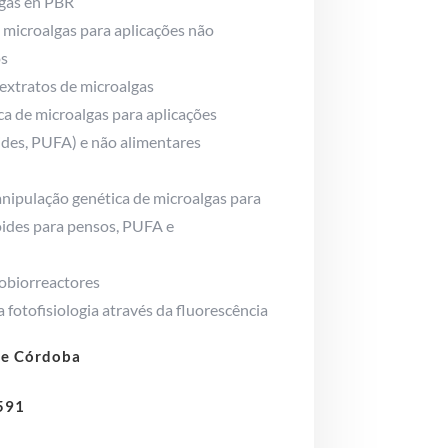
lgas en PBR
 microalgas para aplicações não
os
 extratos de microalgas
ca de microalgas para aplicações
ides, PUFA) e não alimentares
anipulação genética de microalgas para
oides para pensos, PUFA e
tobiorreactores
 fotofisiologia através da fluorescência
de Córdoba
591