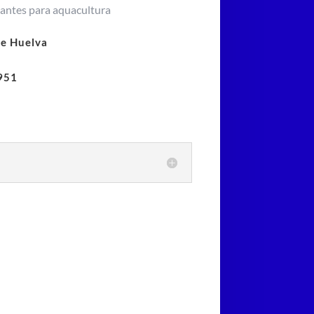
antes para aquacultura
de Huelva
951