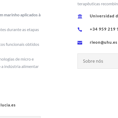
terapêuticas recombin
em marinho aplicados à
Universidad 

+34 959 219 
ntes durante as etapas

rleon@uhu.es

tos funcionais obtidos
nologias de micro e
Sobre nós
 a indústria alimentar
lucia.es