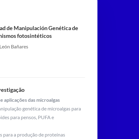
ad de Manipulación Genética de
nismos fotosintéticos
León Bañares
vestigação
 e aplicações das microalgas
anipulação genética de microalgas para
oides para pensos, PUFA e
s para a produção de proteínas