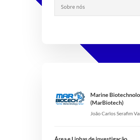
Sobre nós
Marine Biotechnolo
(MarBiotech)
João Carlos Serafim Va
Área e Linhas de investigação