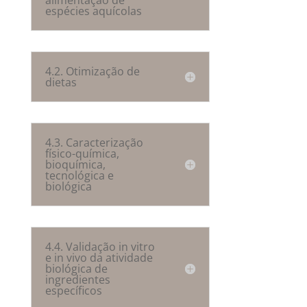
alimentação de
espécies aquícolas
4.2. Otimização de
dietas
4.3. Caracterização
físico-química,
bioquímica,
tecnológica e
biológica
4.4. Validação in vitro
e in vivo da atividade
biológica de
ingredientes
específicos