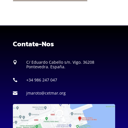
Contate-Nos
C/ Eduardo Cabello s/n. Vigo. 36208

Pontevedra. España.
+34 986 247 047

jmaroto@cetmar.org
