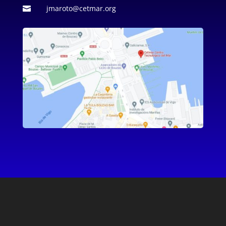
jmaroto@cetmar.org
