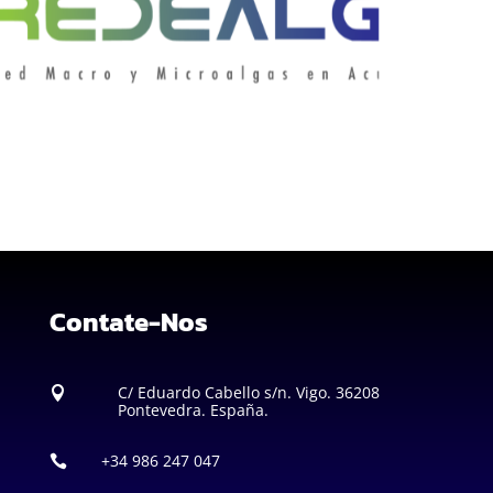
Contate-Nos
C/ Eduardo Cabello s/n. Vigo. 36208

Pontevedra. España.
+34 986 247 047
